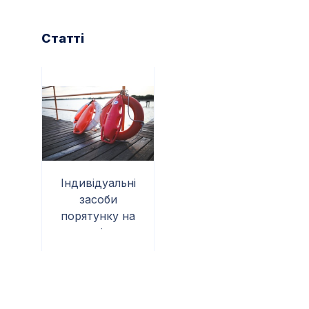
Статті
Індивідуальні
засоби
порятунку на
воді —
необхідний
захист у
надзвичайних
ситуаціях