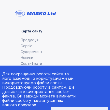
Карта сайту
Продукція
Сервіс
Судоремонт
Новини
Сертифікати
Для покращення роботи сайту та
його взаємодії з користувачами ми
використовуємо файли cookie.
Продовжуючи роботу із сайтом, Ви
Контакти
дозволяєте використання cookie-
файлів. Ви завжди можете вимкнути
e-mail:
welcome@markogroup.com
файли cookie у налаштуваннях
тел.офіс:
+38 (048) 733-33-39
вашого браузера.
+38 (067) 556-83-62