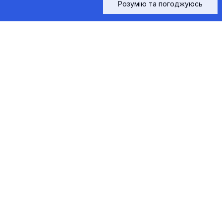
тел.Київ:
+38 (067) 556-95-41
Розумію та погоджуюсь
Слідкуйте за нами
Інші сайти компанії
101mk.com
Всі права захищені © 2003-2026
"Якість та компетентність"