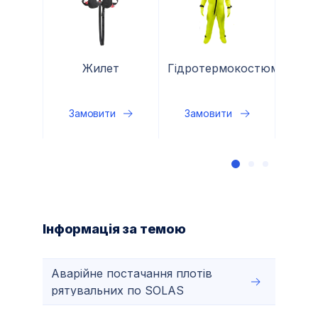
Жилет
Гідротермокостюм
рятувальний
рят
надувний 180N
наду
Замовити
Замовити
За
One
Інформація за темою
Аварійне постачання плотів
рятувальних по SOLAS